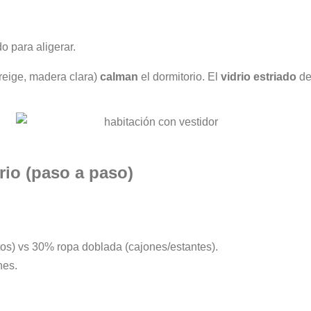
 para aligerar.
greige, madera clara)
calman
el dormitorio. El
vidrio estriado
dej
rio (paso a paso)
rtos) vs 30% ropa doblada (cajones/estantes).
nes.