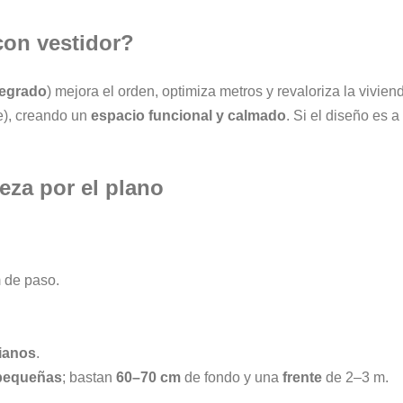
con vestidor?
tegrado
) mejora el orden, optimiza metros y revaloriza la vivi
je), creando un
espacio funcional y calmado
. Si el diseño es 
eza por el plano
 de paso.
ianos
.
 pequeñas
; bastan
60–70 cm
de fondo y una
frente
de 2–3 m.