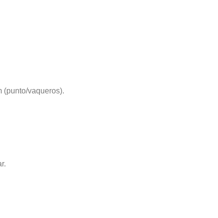
m (punto/vaqueros).
r.