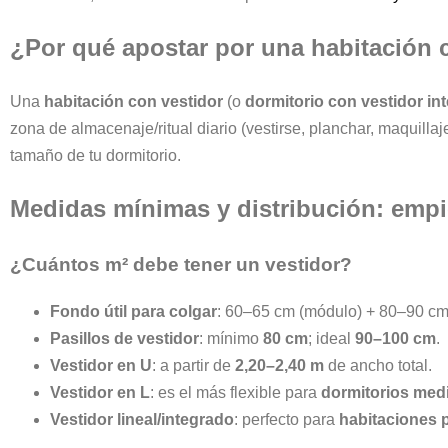
¿Por qué apostar por una habitación 
Una
habitación con vestidor
(o
dormitorio con vestidor in
zona de almacenaje/ritual diario (vestirse, planchar, maquilla
tamaño de tu dormitorio.
Medidas mínimas y distribución: empi
¿Cuántos m² debe tener un vestidor?
Fondo útil para colgar
: 60–65 cm (módulo) + 80–90 cm
Pasillos de vestidor
: mínimo
80 cm
; ideal
90–100 cm
.
Vestidor en U
: a partir de
2,20–2,40 m
de ancho total.
Vestidor en L
: es el más flexible para
dormitorios med
Vestidor lineal/integrado
: perfecto para
habitaciones